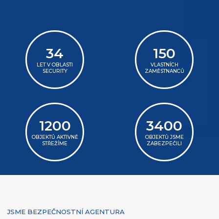
34
150
LET V OBLASTI
VLASTNÍCH
SECURITY
ZAMĚSTNANCŮ
1200
3400
OBJEKTŮ AKTIVNĚ
OBJEKTŮ JSME
STŘEŽÍME
ZABEZPEČILI
JSME BEZPEČNOSTNÍ AGENTURA